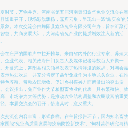
初夏时节，万物并秀。河南省第五届河南舞阳鑫华兔业交流会在
阳县隆重召开，现场彩旗飘扬，嘉宾云集，呈现出一派“鑫庆余”的
荣景象。本次交流会由舞阳县鑫华兔业有限公司主办，旨在汇聚
业智慧，共商发展大计，为河南省兔产业的提质增效注入新的活
力。
大会在庄严的国歌声中拉开帷幕。来自省内外的行业专家、养殖
户、企业代表、相关政府部门负责人及媒体记者等数百人齐聚一
堂。开幕式上，舞阳县相关领导发表了热情洋溢的致辞，对与会
宾表示热烈欢迎，并充分肯定了鑫华兔业作为本地龙头企业，在
动特色养殖、带动农民增收、促进乡村振兴方面所做出的突出贡
献。会议指出，兔产业作为节粮型畜牧业的代表，具有繁殖快、
益高、市场潜力大等优势，是推动农业结构调整和农民致富的重
途径。本届交流会的召开，恰逢其时，意义重大。
本次交流会内容丰富，形式多样。在主旨报告环节，国内知名畜
家围绕“兔业高质量发展与疫病防控新技术”、“饲料营养研究与精