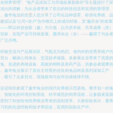
化饲养管理”、“兔产品深加工与市场拓展新路径”等主题进行了深
入浅出的讲解，为从业者带来了前沿的科技信息和实用的管理理
念。鑫华兔业的负责人也分享了公司在品种选育、标准化养殖、
建设以及“公司+农户”合作模式上的成功经验，其“鑫庆余”的发展
念——即以科技创新（鑫）为引领，以共庆丰收、共享成果（庆
为目标，实现产业可持续发展、惠泽余众（余）——赢得了与会
的广泛共鸣。
在经验交流与产品展示区，气氛尤为热烈。省内外的优秀养殖户
表登台，畅谈心得体会，交流技术难题。各参展企业带来了优质
种兔、先进的养殖设备、高效的饲料及兽药产品，供参会者观摩
询。鑫华兔业展示了其自主培育的优良肉兔品种及系列深加工产
品，吸引了众多目光，现场咨询与合作洽谈络绎不绝。
会议还组织参观了鑫华兔业的现代化养殖示范基地。整齐划一的
舍、智能化的环境控制系统、科学规范的饲养流程，让参观者直
感受到了科技给传统养殖业带来的深刻变革。大家纷纷表示，要
学习到的先进经验和技术带回去，应用到实际生产中。