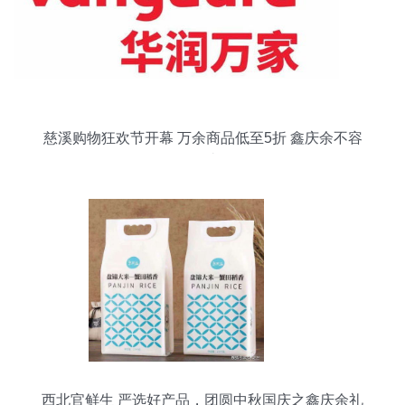
慈溪购物狂欢节开幕 万余商品低至5折 鑫庆余不容
错过
西北官鲜生 严选好产品，团圆中秋国庆之鑫庆余礼