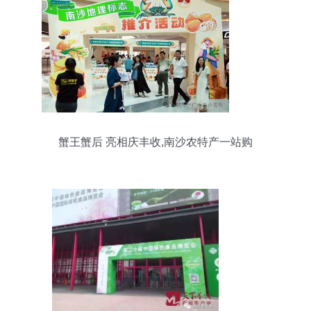
蟹王蟹后 亮相庆丰收,南沙农特产一站购