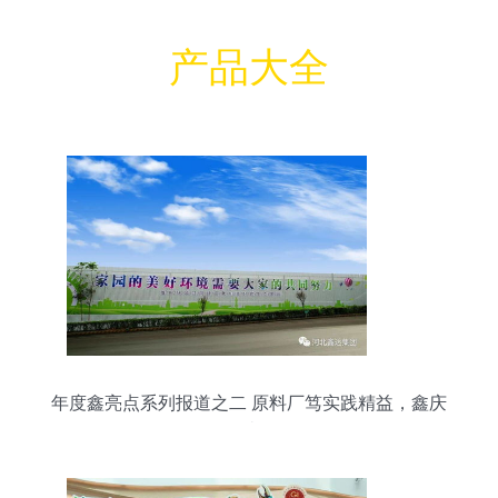
产品大全
年度鑫亮点系列报道之二 原料厂笃实践精益，鑫庆
余勇踏征程